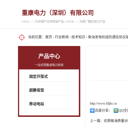
重康电力（深圳）有限公司
CPGC——为中国产合资原装产品 | CPGK——为原厂整机进口产品
当前位置：
首页
›
行业新闻
›
技术知识
› 柴油发电机组的通信协议
产品中心
一站式预集成电力系统
固定开架式
超静音型
http://www.fdjhs.cn
移动电站
百度分享：
QQ空
上一篇：
劣质柴油质量对