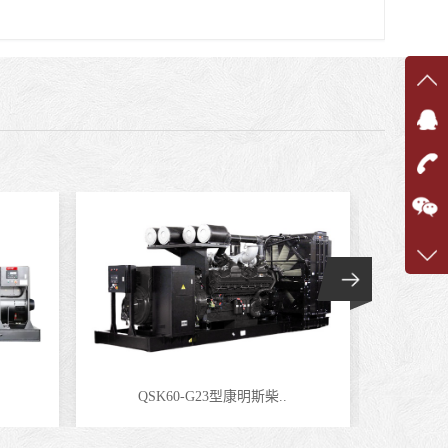
在线
在
咨询
1360
客服q
7375
QSK60-G23型康明斯柴..