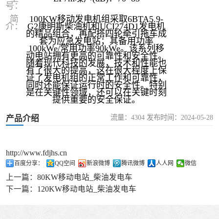
号：
简
100KW移动发电机组采取6BTA5.9-
介：
G2康明斯柴油机和UCI274D1发电机
的精品组合，再配搭四轮牵引拖车成
套为应急发电站；其备用功率
100kWe/常用功率90kWe。该系列移
动电站拥有更高的可靠性和安全性。
随着现代科技的发展，技术和性能也
有了很大的提高，这在很大程度上保
证了发电机组的正常工作和可靠性，
同时还能保证运行时的安全性。特别
是在关键性领域，还可以在关键时刻
提供重要的安全保证。
流量：4304 发布时间：2024-05-28
产品介绍
http://www.fdjhs.cn
百度分享：
QQ空间
新浪微博
腾讯微博
人人网
微信
上一篇：
80KW移动电站_柴油发电车
下一篇：
120KW移动电站_柴油发电车