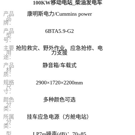
100KW移动电站_柴油发电车
产品
康明斯电力/Cummins power
品
牌：
产品
6BTA5.9-G2
型
号：
主要
抢险救灾、野外作业、应急抢修、电
用
力支援
途：
产品
静音箱/车载式
材
质：
规格
2900×1720×2200mm
尺
寸：
颜色
多种颜色可选
分
类：
所属
挂车应急电源（方舱电站）
分
类：
型
LP7m噪声(dB)：70~85