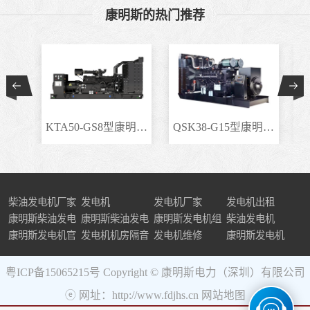
康明斯的热门推荐
KTA50-GS8型康明斯柴..
QSK38-G15型康明斯柴..
柴油发电机厂家
发电机
发电机厂家
发电机出租
康明斯柴油发电
康明斯柴油发电
康明斯发电机组
柴油发电机
机组
康明斯发电机官
机
发电机机房隔音
发电机维修
康明斯发电机
网
粤ICP备15065215号
Copyright © 康明斯电力（深圳）有限公司
ⓔ 网址：http://www.fdjhs.cn
网站地图