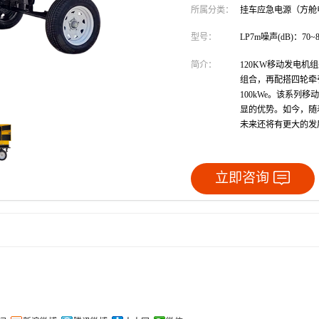
所属分类：
挂车应急电源（方舱
型号：
LP7m噪声(dB)：70~8
简介：
120KW移动发电机组采
组合，再配搭四轮牵引
100kWe。该系
显的优势。如今，随
未来还将有更大的发
立即咨询