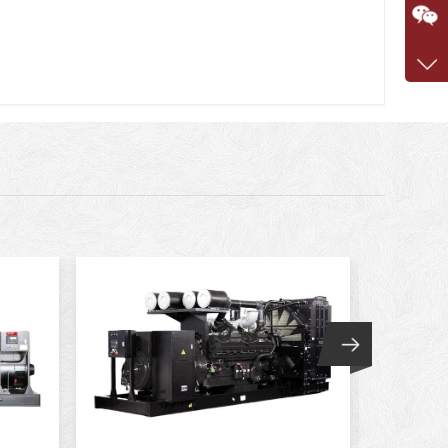
咨询
1360
客服q
7375