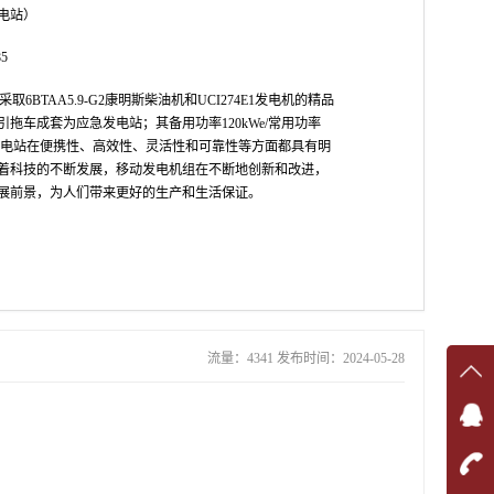
电站）
5
取6BTAA5.9-G2康明斯柴油机和UCI274E1发电机的精品
拖车成套为应急发电站；其备用功率120kWe/常用功率
列移动电站在便携性、高效性、灵活性和可靠性等方面都具有明
着科技的不断发展，移动发电机组在不断地创新和改进，
展前景，为人们带来更好的生产和生活保证。
流量：4341 发布时间：2024-05-28
在线
在