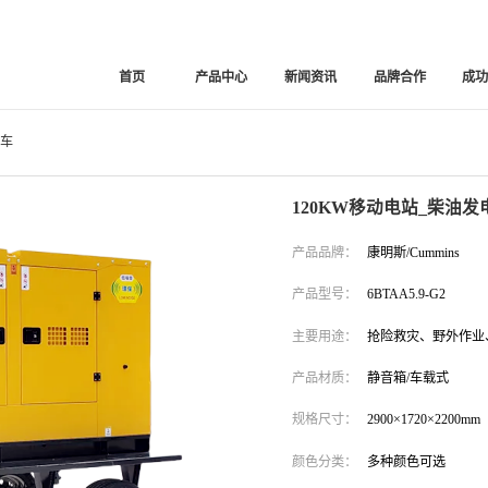
首页
产品中心
新闻资讯
品牌合作
成
电车
120KW移动电站_柴油发
产品品牌：
康明斯/Cummins
产品型号：
6BTAA5.9-G2
主要用途：
抢险救灾、野外作业
产品材质：
静音箱/车载式
规格尺寸：
2900×1720×2200mm
颜色分类：
多种颜色可选