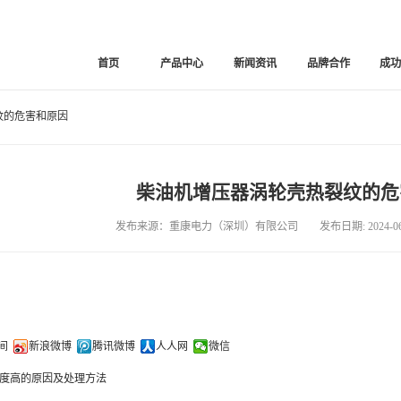
首页
产品中心
新闻资讯
品牌合作
成
纹的危害和原因
柴油机增压器涡轮壳热裂纹的危
发布来源：重康电力（深圳）有限公司 发布日期: 2024-06-
间
新浪微博
腾讯微博
人人网
微信
度高的原因及处理方法