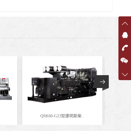
在线
在
咨询
1360
客服q
7375
QSK60-G23型康明斯柴..