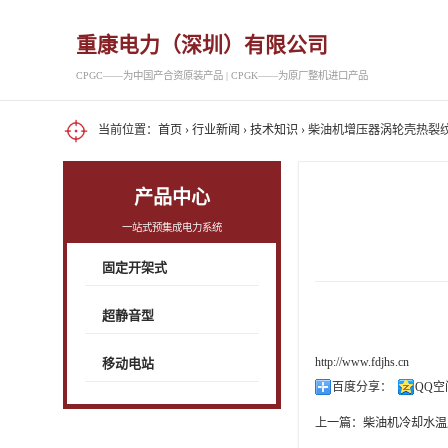
重康电力（深圳）有限公司
CPGC——为中国产合资原装产品 | CPGK——为原厂整机进口产品
当前位置：
首页
›
行业新闻
›
技术知识
› 柴油机增压器涡轮壳热裂
产品中心
一站式预集成电力系统
固定开架式
超静音型
http://www.fdjhs.cn
移动电站
百度分享：
QQ空
上一篇：
柴油机冷却水温