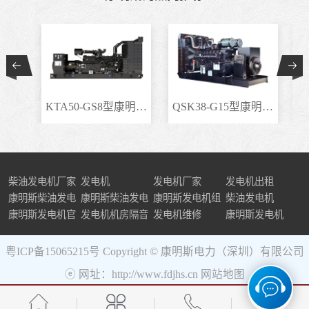
KTA50-GS8型康明斯柴..
QSK38-G15型康明斯柴..
柴油发电机厂家
发电机
发电机厂家
发电机出租
康明斯柴油发电
康明斯柴油发电
康明斯发电机组
柴油发电机
机组
康明斯发电机官
机
发电机机房隔音
发电机维修
康明斯发电机
网
粤ICP备15065215号
Copyright © 康明斯电力（深圳）有限公司
ⓔ 网址：http://www.fdjhs.cn
网站地图