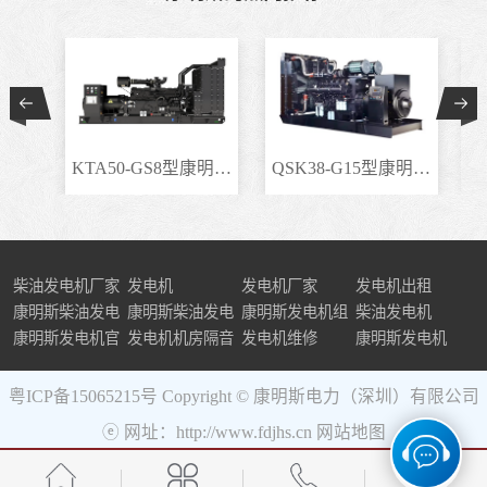
KTA50-GS8型康明斯柴..
QSK38-G15型康明斯柴..
柴油发电机厂家
发电机
发电机厂家
发电机出租
康明斯柴油发电
康明斯柴油发电
康明斯发电机组
柴油发电机
机组
康明斯发电机官
机
发电机机房隔音
发电机维修
康明斯发电机
网
粤ICP备15065215号
Copyright © 康明斯电力（深圳）有限公司
ⓔ 网址：http://www.fdjhs.cn
网站地图