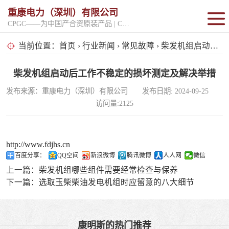
重康电力（深圳）有限公司
CPGC——为中国产合资原装产品 | CPGK——为原厂整机进口产品
固定开架式
当前位置：
首页
›
行业新闻
›
常见故障
› 柴发机组启动后工作不稳定的损坏测定及解决举措
超静音型
柴发机组启动后工作不稳定的损坏测定及解决举措
发布来源：重康电力（深圳）有限公司 发布日期: 2024-09-25
移动电站
访问量:2125
http://www.fdjhs.cn
百度分享：
QQ空间
新浪微博
腾讯微博
人人网
微信
上一篇：
柴发机组哪些组件需要经常检查与保养
下一篇：
选取玉柴柴油发电机组时应留意的八大细节
康明斯的热门推荐