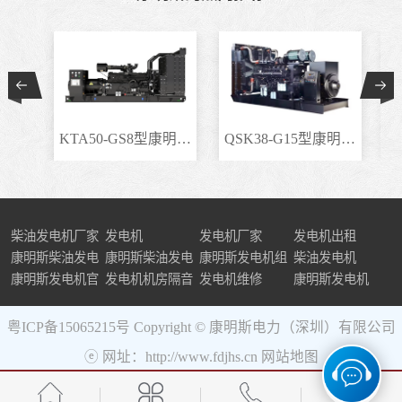
KTA50-GS8型康明斯柴..
QSK38-G15型康明斯柴..
柴油发电机厂家
发电机
发电机厂家
发电机出租
康明斯柴油发电
康明斯柴油发电
康明斯发电机组
柴油发电机
机组
康明斯发电机官
机
发电机机房隔音
发电机维修
康明斯发电机
网
粤ICP备15065215号
Copyright © 康明斯电力（深圳）有限公司
ⓔ 网址：http://www.fdjhs.cn
网站地图