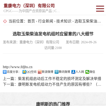
重康电力（深圳）有限公司
CPGC——为中国产合资原装产品 | CPGK——为原厂整机进口产品
固定开架式
当前位置：
首页
›
行业新闻
›
技术知识
› 选取玉柴柴油发电机组时应留意的八大细节
超静音型
选取玉柴柴油发电机组时应留意的八大细节
发布来源：重康电力（深圳）有限公司 发布日期: 2024-09-26
移动电站
访问量:2100
http://www.fdjhs.cn
百度分享：
QQ空间
新浪微博
腾讯微博
人人网
微信
上一篇：
柴发机组启动后工作不稳定的损坏测定及解决举措
下一篇：
康明斯发电机组动力不佳产生的原因有哪些？（二）
康明斯的热门推荐