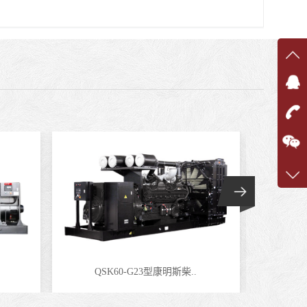
在线
在
咨询
1360
客服q
7375
QSK60-G23型康明斯柴..