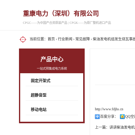
重康电力（深圳）有限公司
CPGC——为中国产合资原装产品 | CPGK——为原厂整机进口产品
当前位置：
首页
›
行业新闻
›
常见故障
› 柴油发电机组发生烧瓦事
产品中心
一站式预集成电力系统
固定开架式
超静音型
http://www.fdjhs.cn
移动电站
百度分享：
QQ空
上一篇：
讲讲柴油发电机