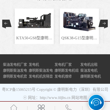
KTA50-GS8型康明斯柴..
QSK38-G15型康明斯柴..
柴油发电机厂家
发电机
发电机厂家
发电机出租
康明斯柴油发电
康明斯柴油发电
康明斯发电机组
柴油发电机
机组
康明斯发电机官
机
发电机机房隔音
发电机维修
康明斯发电机
网
粤ICP备15065215号
Copyright © 康明斯电力（深圳）有限公司
ⓔ 网址：http://www.fdjhs.cn
网站地图