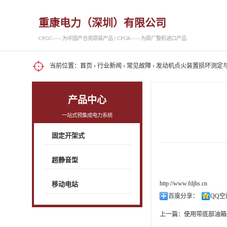
重康电力（深圳）有限公司
CPGC——为中国产合资原装产品 | CPGK——为原厂整机进口产品
当前位置：
首页
›
行业新闻
›
常见故障
› 发动机点火装置损坏测定
产品中心
一站式预集成电力系统
固定开架式
超静音型
http://www.fdjhs.cn
移动电站
百度分享：
QQ空
上一篇：
使用带底部油箱