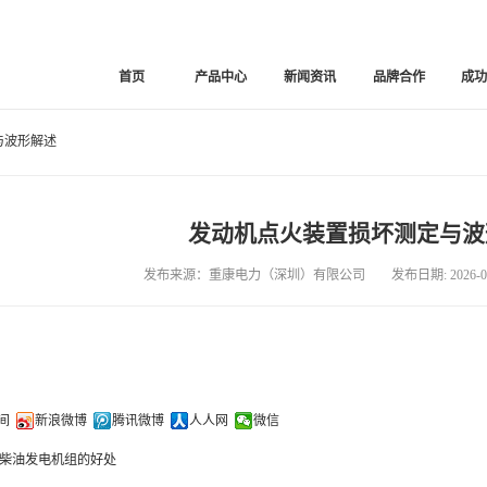
首页
产品中心
新闻资讯
品牌合作
成
与波形解述
发动机点火装置损坏测定与波
发布来源：重康电力（深圳）有限公司 发布日期: 2026-01
间
新浪微博
腾讯微博
人人网
微信
柴油发电机组的好处