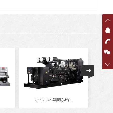
在线
在
咨询
1360
客服q
7375
QSK60-G23型康明斯柴..