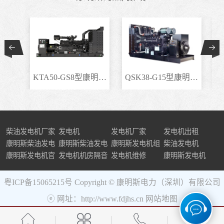
KTA50-GS8型康明斯柴..
QSK38-G15型康明斯柴..
柴油发电机厂家
发电机
发电机厂家
发电机出租
康明斯柴油发电
康明斯柴油发电
康明斯发电机组
柴油发电机
机组
康明斯发电机官
机
发电机机房隔音
发电机维修
康明斯发电机
网
粤ICP备15065215号
Copyright © 康明斯电力（深圳）有限公司
ⓔ 网址：http://www.fdjhs.cn
网站地图