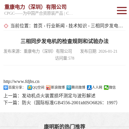
重康电力（深圳）有限公司
CPGC——为中国产合资原装产品 | CPGK——为原厂整机进口产品
固定开架式
当前位置：
首页
›
行业新闻
›
技术知识
› 三相同步发电机的检查规则和试验办法
超静音型
三相同步发电机的检查规则和试验办法
发布来源：重康电力（深圳）有限公司 发布日期: 2026-01-21
移动电站
访问量:578
http://www.fdjhs.cn
百度分享：
QQ空间
新浪微博
腾讯微博
人人网
微信
上一篇：
发动机点火装置损坏测定与波形解述
下一篇：
防火（国际标准GB4556-2001idtISO6826：1997）
康明斯的热门推荐