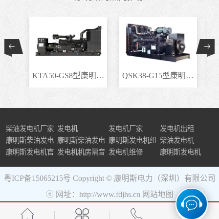
KTA50-GS8型康明斯柴..
QSK38-G15型康明斯柴..
柴油发电机厂家
发电机
发电机厂家
发电机出租
康明斯柴油发电
康明斯柴油发电
康明斯发电机组
柴油发电机
机组
康明斯发电机官
机
发电机机房隔音
发电机维修
康明斯发电机
网
粤ICP备15065215号
Copyright © 康明斯电力（深圳）有限公司
ⓔ 网址：http://www.fdjhs.cn
网站地图