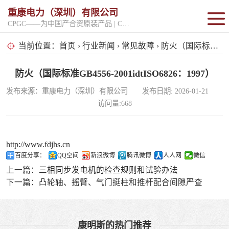
重康电力（深圳）有限公司
CPGC——为中国产合资原装产品 | CPGK——为原厂整机进口产品
固定开架式
当前位置：
首页
›
行业新闻
›
常见故障
› 防火（国际标准GB4556-2001idtISO6826：1997）
超静音型
防火（国际标准GB4556-2001idtISO6826：1997）
发布来源：重康电力（深圳）有限公司 发布日期: 2026-01-21
移动电站
访问量:668
http://www.fdjhs.cn
百度分享：
QQ空间
新浪微博
腾讯微博
人人网
微信
上一篇：
三相同步发电机的检查规则和试验办法
下一篇：
凸轮轴、摇臂、气门挺柱和推杆配合间隙严查
康明斯的热门推荐