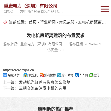
重康电力（深圳）有限公司
CPGC——为中国产合资原装产品 | CPGK——为原厂整机进口产品
固定开架式
当前位置：
首页
›
行业新闻
›
常见故障
› 发电机房距离建筑的布置要求
超静音型
发电机房距离建筑的布置要求
发布来源：重康电力（深圳）有限公司 发布日期: 2026-02-09
移动电站
访问量:561
http://www.fdjhs.cn
百度分享：
QQ空间
新浪微博
腾讯微博
人人网
微信
上一篇：
发动机汽缸盖有裂痕怎么修复
下一篇：
三相交流柴油发电机的选用
康明斯的热门推荐