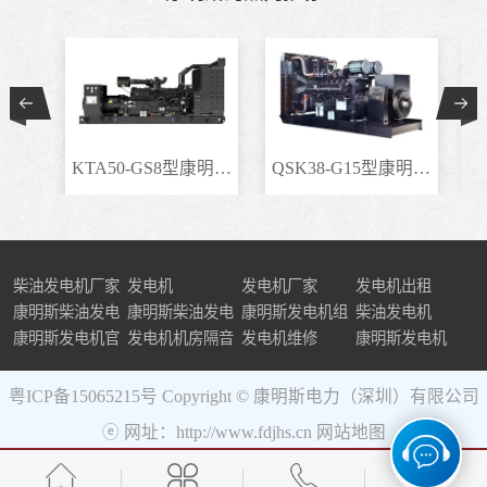
KTA50-GS8型康明斯柴..
QSK38-G15型康明斯柴..
柴油发电机厂家
发电机
发电机厂家
发电机出租
康明斯柴油发电
康明斯柴油发电
康明斯发电机组
柴油发电机
机组
康明斯发电机官
机
发电机机房隔音
发电机维修
康明斯发电机
网
粤ICP备15065215号
Copyright © 康明斯电力（深圳）有限公司
ⓔ 网址：http://www.fdjhs.cn
网站地图