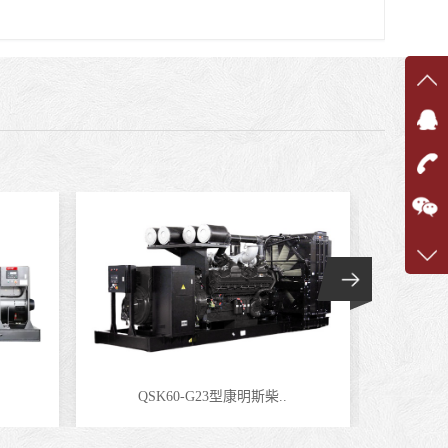
在线
在
咨询
1360
客服q
7375
QSK60-G23型康明斯柴..