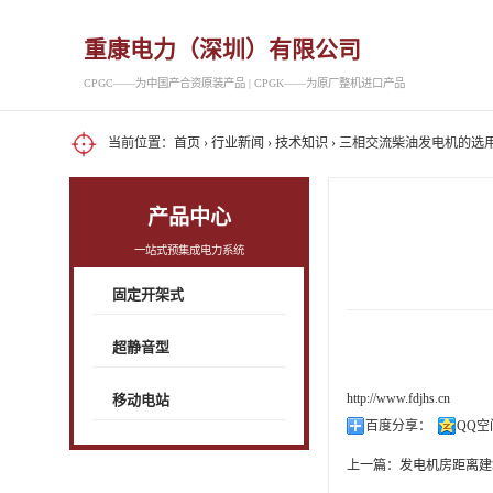
重康电力（深圳）有限公司
CPGC——为中国产合资原装产品 | CPGK——为原厂整机进口产品
当前位置：
首页
›
行业新闻
›
技术知识
› 三相交流柴油发电机的选
产品中心
一站式预集成电力系统
固定开架式
超静音型
http://www.fdjhs.cn
移动电站
百度分享：
QQ空
上一篇：
发电机房距离建