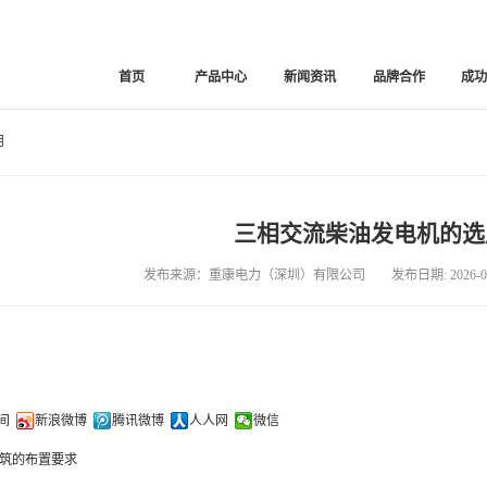
首页
产品中心
新闻资讯
品牌合作
成
用
三相交流柴油发电机的选
发布来源：重康电力（深圳）有限公司 发布日期: 2026-02
间
新浪微博
腾讯微博
人人网
微信
筑的布置要求