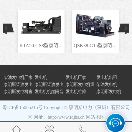
KTA50-GS8型康明斯柴..
QSK38-G15型康明斯柴..
柴油发电机厂家
发电机
发电机厂家
发电机出租
康明斯柴油发电
康明斯柴油发电
康明斯发电机组
柴油发电机
机组
康明斯发电机官
机
发电机机房隔音
发电机维修
康明斯发电机
网
粤ICP备15065215号
Copyright © 康明斯电力（深圳）有限公司
ⓔ 网址：http://www.fdjhs.cn
网站地图