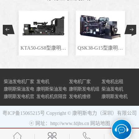
KTA50-GS8型康明斯柴..
QSK38-G15型康明斯柴..
柴油发电机厂家
发电机
发电机厂家
发电机出租
康明斯柴油发电
康明斯柴油发电
康明斯发电机组
柴油发电机
机组
康明斯发电机官
机
发电机机房隔音
发电机维修
康明斯发电机
网
粤ICP备15065215号
Copyright © 康明斯电力（深圳）有限公司
ⓔ 网址：http://www.fdjhs.cn
网站地图