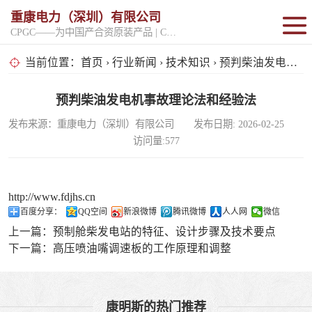
重康电力（深圳）有限公司
CPGC——为中国产合资原装产品 | CPGK——为原厂整机进口产品
固定开架式
当前位置：
首页
›
行业新闻
›
技术知识
› 预判柴油发电机事故理论法和经验法
超静音型
预判柴油发电机事故理论法和经验法
发布来源：重康电力（深圳）有限公司 发布日期: 2026-02-25
移动电站
访问量:577
http://www.fdjhs.cn
百度分享：
QQ空间
新浪微博
腾讯微博
人人网
微信
上一篇：
预制舱柴发电站的特征、设计步骤及技术要点
下一篇：
高压喷油嘴调速板的工作原理和调整
康明斯的热门推荐