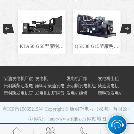
KTA50-GS8型康明斯柴..
QSK38-G15型康明斯柴..
柴油发电机厂家
发电机
发电机厂家
发电机出租
康明斯柴油发电
康明斯柴油发电
康明斯发电机组
柴油发电机
机组
康明斯发电机官
机
发电机机房隔音
发电机维修
康明斯发电机
网
粤ICP备15065215号
Copyright © 康明斯电力（深圳）有限公司
ⓔ 网址：http://www.fdjhs.cn
网站地图