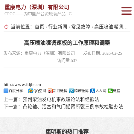
重康电力（深圳）有限公司
CPGC——为中国产合资原装产品 | CPGK——为原厂整机进口产品
固定开架式
当前位置：
首页
›
行业新闻
›
常见故障
› 高压喷油嘴调速板的工作原理和调整
超静音型
高压喷油嘴调速板的工作原理和调整
发布来源：重康电力（深圳）有限公司 发布日期: 2026-02-25
移动电站
访问量:537
http://www.fdjhs.cn
百度分享：
QQ空间
新浪微博
腾讯微博
人人网
微信
上一篇：
预判柴油发电机事故理论法和经验法
下一篇：
凸轮轴、活塞和气门摇臂断裂三例事故检验办法
康明斯的热门推荐