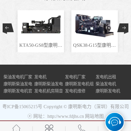
KTA50-GS8型康明斯柴..
QSK38-G15型康明斯柴..
柴油发电机厂家
发电机
发电机厂家
发电机出租
康明斯柴油发电
康明斯柴油发电
康明斯发电机组
柴油发电机
机组
康明斯发电机官
机
发电机机房隔音
发电机维修
康明斯发电机
网
粤ICP备15065215号
Copyright © 康明斯电力（深圳）有限公司
ⓔ 网址：http://www.fdjhs.cn
网站地图