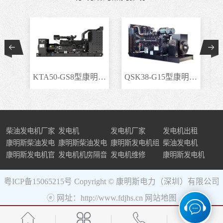
KTA50-GS8型康明斯柴..
QSK38-G15型康明斯柴..
柴油发电机厂家
发电机
发电机厂家
发电机出租
康明斯柴油发电
康明斯柴油发电
康明斯发电机组
柴油发电机
机组
康明斯发电机官
机
发电机机房隔音
发电机维修
康明斯发电机
网
粤ICP备15065215号
Copyright © 康明斯电力（深圳）有限公司
ⓔ 网址：http://www.fdjhs.cn
网站地图