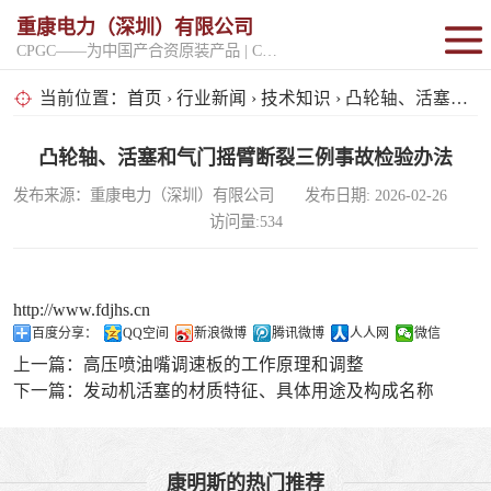
重康电力（深圳）有限公司
CPGC——为中国产合资原装产品 | CPGK——为原厂整机进口产品
固定开架式
当前位置：
首页
›
行业新闻
›
技术知识
› 凸轮轴、活塞和气门摇臂断裂三例事故检验办法
超静音型
凸轮轴、活塞和气门摇臂断裂三例事故检验办法
发布来源：重康电力（深圳）有限公司 发布日期: 2026-02-26
移动电站
访问量:534
http://www.fdjhs.cn
百度分享：
QQ空间
新浪微博
腾讯微博
人人网
微信
上一篇：
高压喷油嘴调速板的工作原理和调整
下一篇：
发动机活塞的材质特征、具体用途及构成名称
康明斯的热门推荐