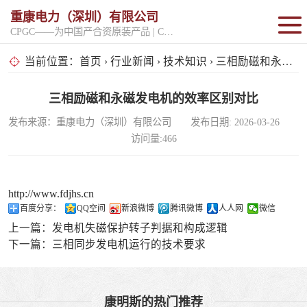
重康电力（深圳）有限公司
CPGC——为中国产合资原装产品 | CPGK——为原厂整机进口产品
固定开架式
当前位置：
首页
›
行业新闻
›
技术知识
› 三相励磁和永磁发电机的效率区别对比
超静音型
三相励磁和永磁发电机的效率区别对比
发布来源：重康电力（深圳）有限公司 发布日期: 2026-03-26
移动电站
访问量:466
http://www.fdjhs.cn
百度分享：
QQ空间
新浪微博
腾讯微博
人人网
微信
上一篇：
发电机失磁保护转子判据和构成逻辑
下一篇：
三相同步发电机运行的技术要求
康明斯的热门推荐