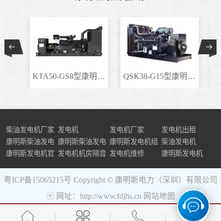
KTA50-GS8型康明斯柴..
QSK38-G15型康明斯柴..
柴油发电机厂家
发电机
发电机厂家
发电机出租
康明斯柴油发电
康明斯柴油发电
康明斯发电机组
柴油发电机
机组
康明斯发电机官
机
发电机机房隔音
发电机维修
康明斯发电机
网
粤ICP备15065215号
Copyright © 康明斯电力（深圳）有限公司
ⓔ 网址：http://www.fdjhs.cn
网站地图