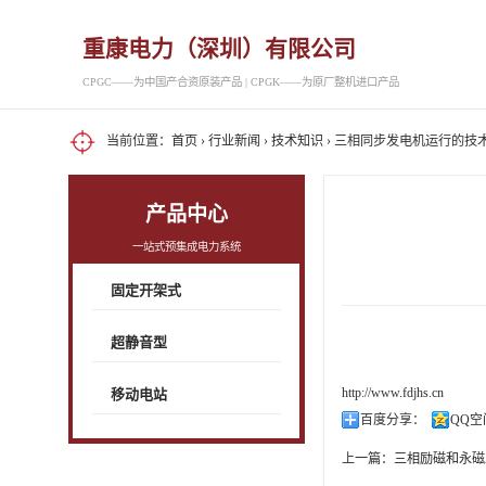
重康电力（深圳）有限公司
CPGC——为中国产合资原装产品 | CPGK——为原厂整机进口产品
当前位置：
首页
›
行业新闻
›
技术知识
› 三相同步发电机运行的技
产品中心
一站式预集成电力系统
固定开架式
超静音型
http://www.fdjhs.cn
移动电站
百度分享：
QQ空
上一篇：
三相励磁和永磁