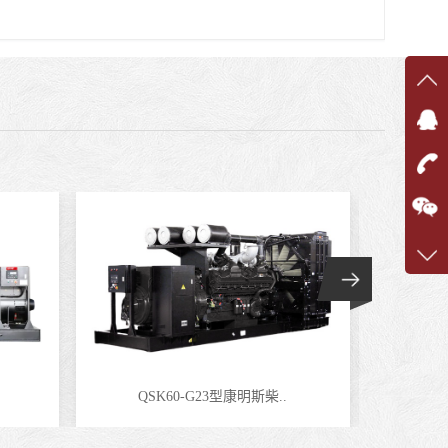
在线
在
咨询
1360
客服q
7375
QSK60-G23型康明斯柴..