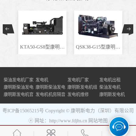
KTA50-GS8型康明斯柴..
QSK38-G15型康明斯柴..
柴油发电机厂家
发电机
发电机厂家
发电机出租
康明斯柴油发电
康明斯柴油发电
康明斯发电机组
柴油发电机
机组
康明斯发电机官
机
发电机机房隔音
发电机维修
康明斯发电机
网
粤ICP备15065215号
Copyright © 康明斯电力（深圳）有限公司
ⓔ 网址：http://www.fdjhs.cn
网站地图