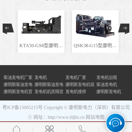
KTA50-GS8型康明斯柴..
QSK38-G15型康明斯柴..
柴油发电机厂家
发电机
发电机厂家
发电机出租
康明斯柴油发电
康明斯柴油发电
康明斯发电机组
柴油发电机
机组
康明斯发电机官
机
发电机机房隔音
发电机维修
康明斯发电机
网
粤ICP备15065215号
Copyright © 康明斯电力（深圳）有限公司
ⓔ 网址：http://www.fdjhs.cn
网站地图