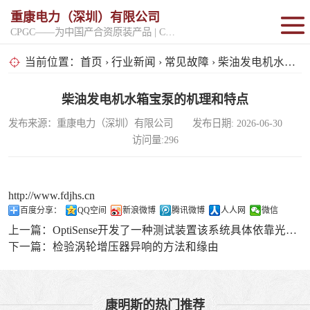
重康电力（深圳）有限公司
CPGC——为中国产合资原装产品 | CPGK——为原厂整机进口产品
固定开架式
当前位置：
首页
›
行业新闻
›
常见故障
› 柴油发电机水箱宝泵的机理和特点
超静音型
柴油发电机水箱宝泵的机理和特点
发布来源：重康电力（深圳）有限公司 发布日期: 2026-06-30
移动电站
访问量:296
http://www.fdjhs.cn
百度分享：
QQ空间
新浪微博
腾讯微博
人人网
微信
上一篇：
OptiSense开发了一种测试装置该系统具体依靠光热能量
下一篇：
检验涡轮增压器异响的方法和缘由
康明斯的热门推荐