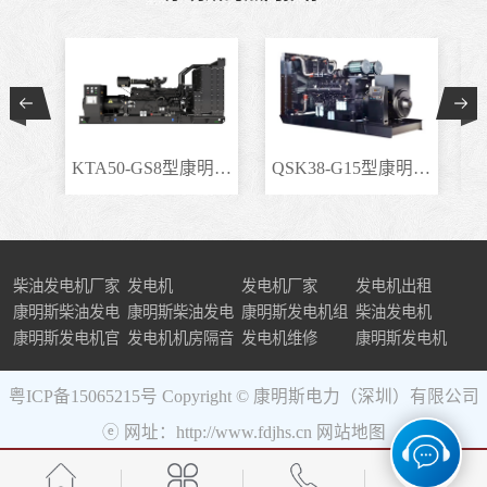
KTA50-GS8型康明斯柴..
QSK38-G15型康明斯柴..
柴油发电机厂家
发电机
发电机厂家
发电机出租
康明斯柴油发电
康明斯柴油发电
康明斯发电机组
柴油发电机
机组
康明斯发电机官
机
发电机机房隔音
发电机维修
康明斯发电机
网
粤ICP备15065215号
Copyright © 康明斯电力（深圳）有限公司
ⓔ 网址：http://www.fdjhs.cn
网站地图